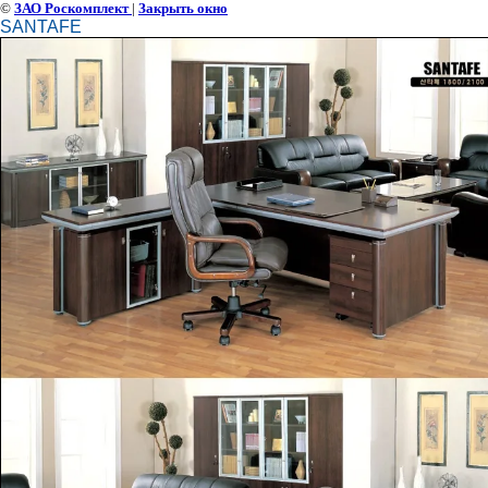
©
ЗАО Роскомплект
|
Закрыть окно
SANTAFE