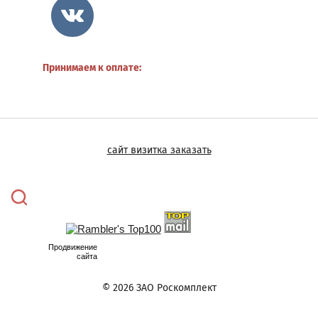
МЕБЕЛЬ
СЕКЦИИ
ДЛЯ
ВЕСТИБЮЛЕЙ,
Принимаем к оплате:
ХОЛЛОВ
И
АДМИНИСТРАТИВНЫХ
ПОМЕЩЕНИЙ
сайт визитка заказать
Металлическая
мебель
Сейфы
Почтовый
ящик
Продвижение
Вешалки
сайта
Металлические
двери
© 2026 ЗАО Роскомплект
Кресла