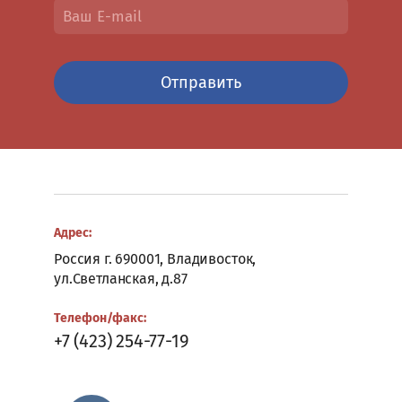
ДЛЯ
ДИВАНЫ
ML
РУКОВОДИТЕЛЕЙ
И
КРЕСЛА
LS
СТОЛЫ
ДЛЯ
ПЕРЕГОВОРОВ
АКТОВОГО
УСИЛЕННЫЕ
Отправить
ЗАЛА
ШКАФЫ
СТОЙКИ
ПРАКТИК
РЕСЕПШН
МЕБЕЛЬ
ML
ДЛЯ
СИМВОЛИКА
ХОЛЛОВ
ГЕРАЛЬДИКА
И
ВЕСТИБЮЛЕЙ
МЕТАЛЛИЧЕСКАЯ
МЕБЕЛЬ
Адрес:
МЕБЕЛЬ
ДЛЯ
Россия г. 690001, Владивосток,
МЕДИЦИНСКИХ
МЕТАЛЛИЧЕСКИЕ
ул.Светланская, д.87
УЧРЕЖДЕНИЙ
СТЕЛЛАЖИ
Телефон/факс:
ШКОЛЬНАЯ
+7 (423) 254-77-19
МЕБЕЛЬ
МЕДИЦИНСКАЯ