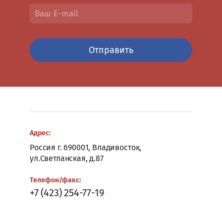
и
стулья
Мягкая
мебель
Отправить
для
офиса
и
дома
Кабинеты
руководителя
Оперативная
мебель
Адрес:
Россия г. 690001, Владивосток,
Символика
и
ул.Светланская, д.87
геральдика
Телефон/факс:
Стойки
+7 (423) 254-77-19
для
администратора
Школьная