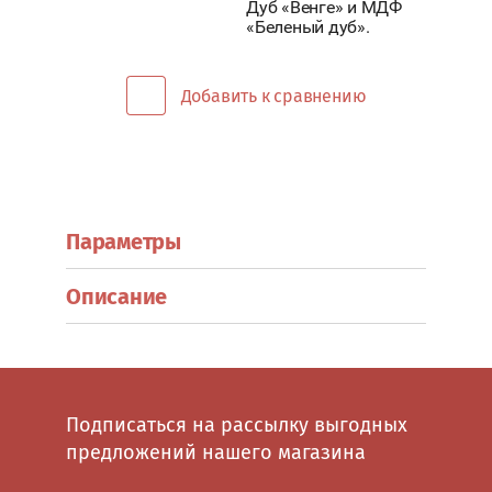
МЕБЕЛЬ
Дуб «Венге» и МДФ
«Беленый дуб».
СЕКЦИИ
ДЛЯ
ВЕСТИБЮЛЕЙ,
Добавить к сравнению
ХОЛЛОВ
И
АДМИНИСТРАТИВНЫХ
ПОМЕЩЕНИЙ
Параметры
Металлическая
мебель
Описание
Сейфы
Почтовый
ящик
Вешалки
Подписаться на рассылку выгодных
Металлические
двери
предложений нашего магазина
Кресла