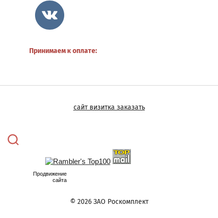
мебель
Товары
для
благоустройства
Принимаем к оплате:
города
Поиск
по
сайту
Регистрация
сайт визитка заказать
Магазин
Акции
Распродажа
О
Продвижение
сайта
компании
Наши
© 2026 ЗАО Роскомплект
клиенты