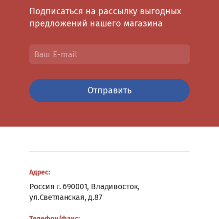
и
Подписаться на рассылку выгодных
стулья
предложений нашего магазина
Мягкая
мебель
для
офиса
и
дома
Отправить
Кабинеты
руководителя
Оперативная
мебель
Символика
и
геральдика
Адрес:
Стойки
Россия г. 690001, Владивосток,
для
ул.Светланская, д.87
администратора
Школьная
Телефон/факс: