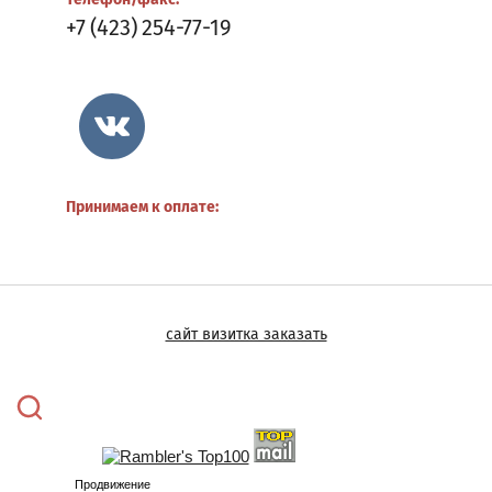
мебель
+7 (423) 254-77-19
Товары
для
благоустройства
города
Поиск
по
сайту
Принимаем к оплате:
Регистрация
Магазин
Акции
сайт визитка заказать
Распродажа
О
компании
Наши
клиенты
Продвижение